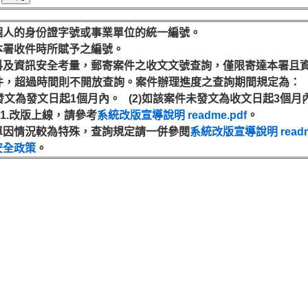
指個人的身份證字號或事業單位的統一編號。
本署收件時所賦予之編號。
資料及資訊安全考量，郵寄案件之收文文號查詢，僅限寄達本署且
，超過時間則不開放查詢。案件辦理進度之查詢期間規定為：
發文為發文日起1個月內。 (2)如該案件未發文為收文日起3個月
2.1.改版上線，請參考
系統改版宣導說明 readme.pdf
。
遞單因情況較為特殊，查詢規定請一併參閱
系統改版宣導說明 readm
安全政策
。