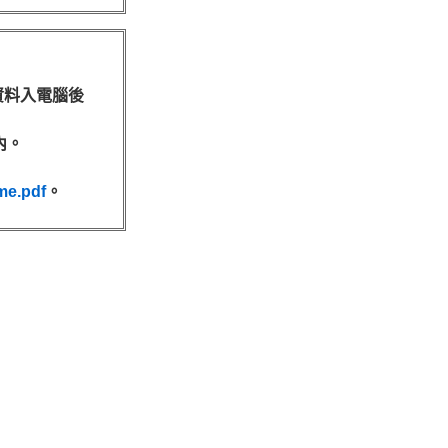
資料入電腦後
內。
e.pdf
。